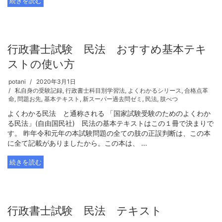
続きを読む
行政書士試験 民法 おすすめ基本テキ
ストの使い方
potani
2020年3月1日
私自身の受験記録
,
行政書士科目別学習法
,
よくわかるシリース
,
合格点革
命
,
問題お先
,
基本テキスト
,
新スーパー過去問ゼミ
,
民法
,
肢べつ
よくわかる民法 と通称される 「国家試験受験のためのよくわか
る民法」(自由国民社) 民法の基本テキストはこの１冊で決まりで
す。 昨年令和元年の本試験問題の全ての肢の正誤判断は、この本
に全て記載がありましたから。この本は、 ...
続きを読む
行政書士試験 民法 テキスト