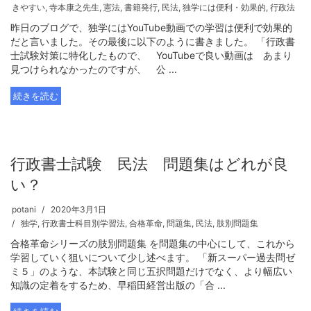
きやすい
,
寺本康之先生
,
憲法
,
書籍発行
,
民法
,
独学には便利・効果的
,
行政法
昨日のブログで、独学にはYouTube動画での学習は便利で効果的
だと言いました。その最後に以下のように書きました。 「行政書
士試験対策に特化したもので、 YouTubeで良い動画は あまり
見つけられなかったのですが、 公 ...
続きを読む
行政書士試験 民法 問題集はどれが良
い？
potani
2020年3月1日
独学
,
行政書士科目別学習法
,
合格革命
,
問題集
,
民法
,
肢別問題集
合格革命シリーズの肢別問題集 を問題集の中心にして、これから
学習していく狙いについて少し述べます。 「新スーパー過去問ゼ
ミ５」のような、本試験と同じ五択問題だけでなく、より幅広い
知識の定着をするため、早稲田経営出版の「合 ...