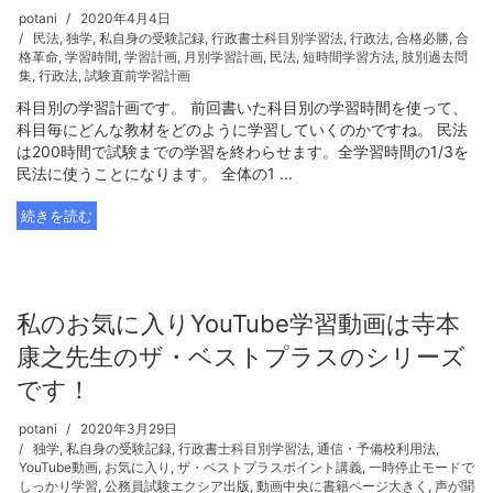
potani
2020年4月4日
民法
,
独学
,
私自身の受験記録
,
行政書士科目別学習法
,
行政法
,
合格必勝
,
合
格革命
,
学習時間
,
学習計画
,
月別学習計画
,
民法
,
短時間学習方法
,
肢別過去問
集
,
行政法
,
試験直前学習計画
科目別の学習計画です。 前回書いた科目別の学習時間を使って、
科目毎にどんな教材をどのように学習していくのかですね。 民法
は200時間で試験までの学習を終わらせます。全学習時間の1/3を
民法に使うことになります。 全体の1 ...
続きを読む
私のお気に入りYouTube学習動画は寺本
康之先生のザ・ベストプラスのシリーズ
です！
potani
2020年3月29日
独学
,
私自身の受験記録
,
行政書士科目別学習法
,
通信・予備校利用法
,
YouTube動画
,
お気に入り
,
ザ・ベストプラスポイント講義
,
一時停止モードで
しっかり学習
,
公務員試験エクシア出版
,
動画中央に書籍ページ大きく
,
声が聞