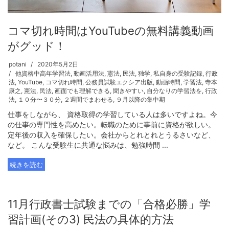
コマ切れ時間はYouTubeの無料講義動画
がグッド！
potani
2020年5月2日
他資格中高年学習法
,
動画活用法
,
憲法
,
民法
,
独学
,
私自身の受験記録
,
行政
法
,
YouTube
,
コマ切れ時間
,
公務員試験エクシア出版
,
動画時間
,
学習法
,
寺本
康之
,
憲法
,
民法
,
画面でも理解できる
,
聞きやすい
,
自分なりの学習法を
,
行政
法
,
１０分〜３０分
,
２週間でまわせる
,
９月以降の集中期
仕事をしながら、 資格取得の学習している人は多いですよね。今
の仕事の専門性を高めたい。転職のために事前に資格が欲しい。
定年後の収入を確保したい。会社からとれとれとうるさいなど、
など。 こんな受験生に共通な悩みは、勉強時間 ...
続きを読む
11月行政書士試験までの「合格必勝」学
習計画(その3) 民法の具体的方法