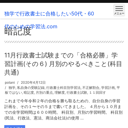
独学で行政書士に合格したい50代・60
メニュー
代のための学習法.com
暗記度
11月行政書士試験までの「合格必勝」学
習計画(その６) 月別のやるべきこと(科目
共通)
potani
2020年4月12日
独学
,
私自身の受験記録
,
行政書士科目別学習法
,
不正解割合
,
学習計画
,
平
板ではない
,
暗記度
,
月別の重点
,
理解度
,
行政書士試験
,
１１回回す
これまで今年令和２年の合格を勝ち取るための、自分自身の学習
計画を、その１〜その５まで書いてきました。 ４月から１０月ま
での全学習時間は６００時間。 科目別、月別の学習時間。 科目別
(民法、行政法、憲法、商法会社法)の使用 ...