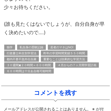
少々お待ちください。
(誰も見たくはないでしょうが、自分自身が早
く決めたいので‥‥)
独学
私自身の受験記録
若者のマネはNO!
行政書士科目別学習法
昨年の学習時間実績５５０時間
都内不要不急外出自粛
重要なことは効果的な学習方法
３０週間✖️２０時間＝６００時間
４月からの７ヶ月間学習計画
６００時間は十分あ合格可能時間
コメントを残す
メールアドレスが公開されることはありません。
※
が付