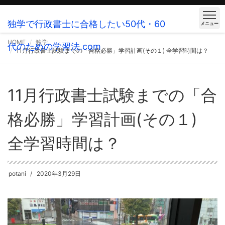
独学で行政書士に合格したい50代・60
メニュー
HOME
独学
代のための学習法.com
11月行政書士試験までの「合格必勝」学習計画(その１) 全学習時間は？
11月行政書士試験までの「合
格必勝」学習計画(その１)
全学習時間は？
potani
2020年3月29日