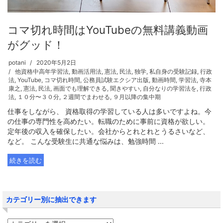
コマ切れ時間はYouTubeの無料講義動画
がグッド！
potani
2020年5月2日
他資格中高年学習法
,
動画活用法
,
憲法
,
民法
,
独学
,
私自身の受験記録
,
行政
法
,
YouTube
,
コマ切れ時間
,
公務員試験エクシア出版
,
動画時間
,
学習法
,
寺本
康之
,
憲法
,
民法
,
画面でも理解できる
,
聞きやすい
,
自分なりの学習法を
,
行政
法
,
１０分〜３０分
,
２週間でまわせる
,
９月以降の集中期
仕事をしながら、 資格取得の学習している人は多いですよね。今
の仕事の専門性を高めたい。転職のために事前に資格が欲しい。
定年後の収入を確保したい。会社からとれとれとうるさいなど、
など。 こんな受験生に共通な悩みは、勉強時間 ...
続きを読む
カテゴリー別に抽出できます