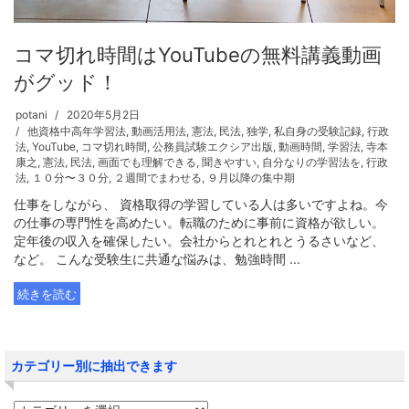
コマ切れ時間はYouTubeの無料講義動画
がグッド！
potani
2020年5月2日
他資格中高年学習法
,
動画活用法
,
憲法
,
民法
,
独学
,
私自身の受験記録
,
行政
法
,
YouTube
,
コマ切れ時間
,
公務員試験エクシア出版
,
動画時間
,
学習法
,
寺本
康之
,
憲法
,
民法
,
画面でも理解できる
,
聞きやすい
,
自分なりの学習法を
,
行政
法
,
１０分〜３０分
,
２週間でまわせる
,
９月以降の集中期
仕事をしながら、 資格取得の学習している人は多いですよね。今
の仕事の専門性を高めたい。転職のために事前に資格が欲しい。
定年後の収入を確保したい。会社からとれとれとうるさいなど、
など。 こんな受験生に共通な悩みは、勉強時間 ...
続きを読む
カテゴリー別に抽出できます