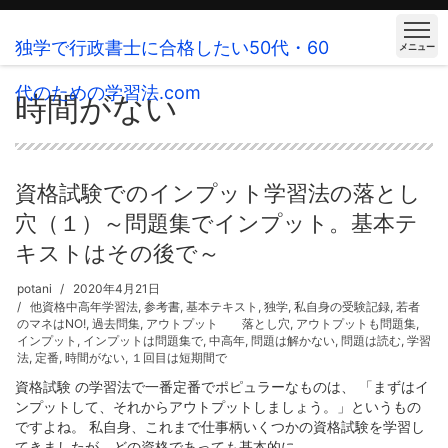
独学で行政書士に合格したい50代・60
メニュー
代のための学習法.com
時間がない
資格試験でのインプット学習法の落とし
穴（１）～問題集でインプット。基本テ
キストはその後で～
potani
2020年4月21日
他資格中高年学習法
,
参考書
,
基本テキスト
,
独学
,
私自身の受験記録
,
若者
のマネはNO!
,
過去問集
,
アウトプット 落とし穴
,
アウトプットも問題集
,
インプット
,
インプットは問題集で
,
中高年
,
問題は解かない
,
問題は読む
,
学習
法
,
定番
,
時間がない
,
１回目は短期間で
資格試験 の学習法で一番定番でポピュラーなものは、 「まずはイ
ンプットして、それからアウトプットしましょう。」というもの
ですよね。 私自身、これまで仕事柄いくつかの資格試験を学習し
てきましたが、どの資格であっても基本的に ...